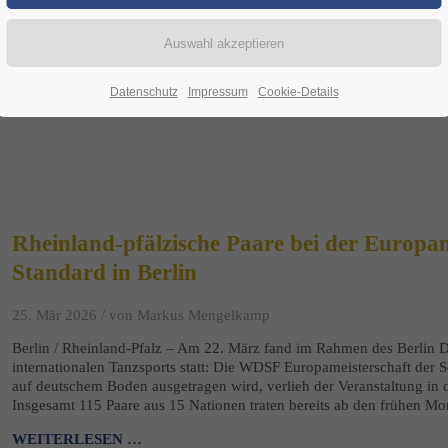
internationalen Tanzturnier in Cambrils, Spanien. Das Paar stellte sein
und kehrte mit Top-Platzierungen nach Hause zurück.
WEITERLESEN …
Datenschutz
Impressum
Cookie-Details
Rheinland-pfälzische Paare bei der Europam
Standard in Berlin
25. Mär 2026 /
von Markus Mengelkamp
Berlin / Rheinland-Pfalz – Am 22. März fand im Rahmen des Berlin D
internationalen Tanzsports statt: Die WDSF Europameisterschaft der 
auf deutschem Boden ausgetragen wird, verlieh der Veranstaltung i
Insgesamt 115 Paare aus 15 Nationen traten bereits ab den frühen M
WEITERLESEN …