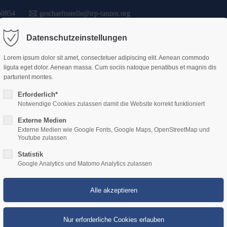
50854
geschaeftsstelle@trp-tanzen.org
Datenschutzeinstellungen
Lorem ipsum dolor sit amet, consectetuer adipiscing elit. Aenean commodo
Start
Verband
Vere
ligula eget dolor. Aenean massa. Cum sociis natoque penatibus et magnis dis
parturient montes.
Erforderlich*
Notwendige Cookies zulassen damit die Website korrekt funktioniert
Externe Medien
Externe Medien wie Google Fonts, Google Maps, OpenStreetMap und
Youtube zulassen
Statistik
Google Analytics und Matomo Analytics zulassen
Siegesserie in Spanien: Ehepaar Gallo glänz
07. Apr 2026 /
von Markus Mengelkamp
Am 03. April 2026 vertraten Hans-Jürgen und Astrid Gallo den TSC