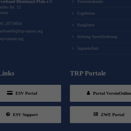
verband Rheinland-Pfalz e.V.
Terminkalender
eider-Str. 12
blenz
Ergebnisse
61 28750854
Ranglisten
aeftsstelle@trp-tanzen.org
Stiftung Sportförderung
rp-tanzen.org
Jugendschutz
Links
TRP Portale
ESV Portal
Portal VereinOnlin
ESV Support
ZWE Portal