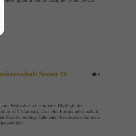
e Vielseitigkeit in beiden Disziplinen unter Beweis
eisterschaft Senior IV
0
ance Festivals ein besonderes Highlight des
Senioren IV Standard. Dass eine Europameisterschaft
n der Max-Schmeling-Halle einen besonderen Rahmen.
orgenstunden