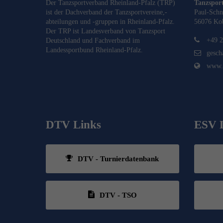
Der Tanzsportverband Rheinland-Pfalz (TRP)
Tanzsport
ist der Dachverband der Tanzsportvereine,-
Paul-Schn
abteilungen und -gruppen in Rheinland-Pfalz.
56076 Ko
Der TRP ist Landesverband von
Tanzsport
+49 2
Deutschland
und Fachverband im
Landessportbund Rheinland-Pfalz
.
gesch
www.t
DTV Links
ESV 
DTV - Turnierdatenbank
DTV - TSO