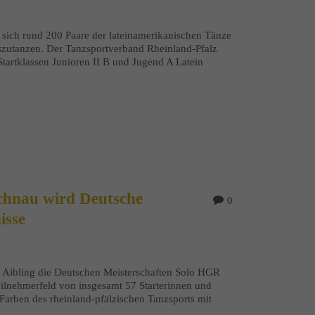
sich rund 200 Paare der lateinamerikanischen Tänze
auszutanzen. Der Tanzsportverband Rheinland-Pfalz
tartklassen Junioren II B und Jugend A Latein
ochnau wird Deutsche
0
isse
Aibling die Deutschen Meisterschaften Solo HGR
 Teilnehmerfeld von insgesamt 57 Starterinnen und
Farben des rheinland-pfälzischen Tanzsports mit