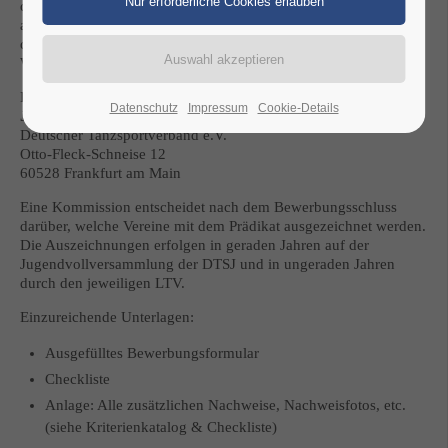
diesem Verein sowohl ernst genommen wird, als auch diesem
aktiv nachgegangen wird. Das Prädikat kann das Engagement
des Vereins in die Öffentlichkeit tragen und somit für
Werbezwecke genutzt werden.
Die Bewerbungen sind grundsätzlich bis zum
01.02. eines
Datenschutz
Impressum
Cookie-Details
Jahres
an die DTV-Geschäftsstelle zu senden:
Deutscher Tanzsportverband e.V.
Otto-Fleck-Schneise 12
60528 Frankfurt am Main
Eine Kommission entscheidet nach dem Bewerbungsschluss
darüber, welche Vereine mit dem Prädikat ausgezeichnet werden.
Die Auszeichnungen erfolgen in geraden Jahren auf der
Jugendvollversammlung der DTSJ und in ungeraden Jahren
durch den jeweiligen LTV.
Einzureichende Unterlagen:
Ausgefülltes Bewerbungsformular
Checkliste
Anlage: Alle zusätzlichen Nachweise, Nachweisfotos, etc.
(siehe Kriterienkatalog & Checkliste)