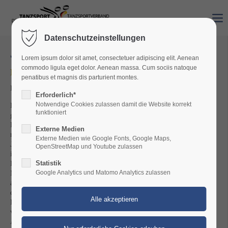
Datenschutzeinstellungen
Jugendschutz
Lorem ipsum dolor sit amet, consectetuer adipiscing elit. Aenean
commodo ligula eget dolor. Aenean massa. Cum sociis natoque
DTV-Jugendschutzprädikat
penatibus et magnis dis parturient montes.
Das Jugendschutzprädikat geht in die nächste Runde!
Erforderlich*
Notwendige Cookies zulassen damit die Website korrekt
Kinder- und Jugendschutz wird im Deutschen Tanzsportverband
funktioniert
groß geschrieben. Der DTV-Jugendausschuss hat es sich auf die
Fahne geschrieben, verstärkt auf das Thema aufmerksam zu
Externe Medien
machen. Aus diesem Grund haben sich die Jugendsprecher,
Externe Medien wie Google Fonts, Google Maps,
Jugendwarte und Jugendschutzbeauftragte in den letzten Jahren
OpenStreetMap und Youtube zulassen
intensiv mit dem Kinder- und Jugendschutz befasst und das
Konzept des Jugendschutzprädikats entwickelt.
Statistik
Mit dem Jugendschutzprädikat werden in Zukunft Vereine
Google Analytics und Matomo Analytics zulassen
ausgezeichnet, die sich besonders und in vorbildlicher Weise um
den Kinder- und Jugendschutz verdient gemacht haben. Das
Prädikat wird für einen Zeitraum von zwei Jahren verliehen. Die
verliehene Plakette signalisiert Vereinsmitgliedern sowie
Außenstehenden, dass das Thema Kinder- und Jugendschutz in