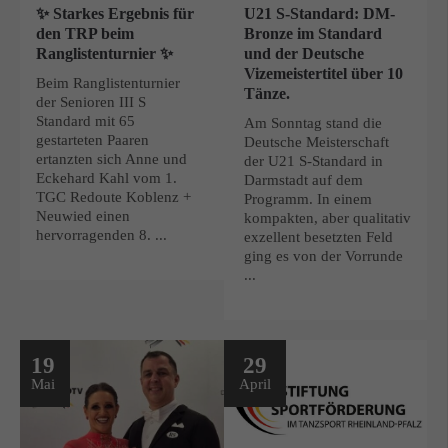
✨ Starkes Ergebnis für
U21 S-Standard: DM-
den TRP beim
Bronze im Standard
Ranglistenturnier ✨
und der Deutsche
Vizemeistertitel über 10
Beim Ranglistenturnier
Tänze.
der Senioren III S
Standard mit 65
Am Sonntag stand die
gestarteten Paaren
Deutsche Meisterschaft
ertanzten sich Anne und
der U21 S-Standard in
Eckehard Kahl vom 1.
Darmstadt auf dem
TGC Redoute Koblenz +
Programm. In einem
Neuwied einen
kompakten, aber qualitativ
hervorragenden 8. ...
exzellent besetzten Feld
ging es von der Vorrunde
...
19
29
Mai
April