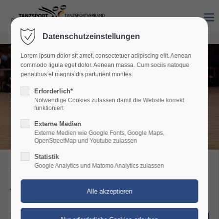
Datenschutzeinstellungen
Lorem ipsum dolor sit amet, consectetuer adipiscing elit. Aenean
commodo ligula eget dolor. Aenean massa. Cum sociis natoque
penatibus et magnis dis parturient montes.
TANZSPORTVERBAND
Erforderlich*
RHEINLAND-PFALZ
Notwendige Cookies zulassen damit die Website korrekt
funktioniert
Wir verbinden Tanzen.
Externe Medien
Externe Medien wie Google Fonts, Google Maps,
OpenStreetMap und Youtube zulassen
Statistik
Google Analytics und Matomo Analytics zulassen
Aktuell