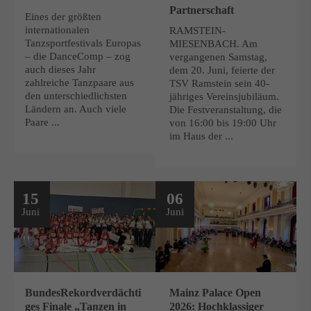
Partnerschaft
Eines der größten
internationalen
RAMSTEIN-
Tanzsportfestivals Europas
MIESENBACH. Am
– die DanceComp – zog
vergangenen Samstag,
auch dieses Jahr
dem 20. Juni, feierte der
zahlreiche Tanzpaare aus
TSV Ramstein sein 40-
den unterschiedlichsten
jähriges Vereinsjubiläum.
Ländern an. Auch viele
Die Festveranstaltung, die
Paare ...
von 16:00 bis 19:00 Uhr
im Haus der ...
15
06
Juni
Juni
BundesRekordverdächti
Mainz Palace Open
ges Finale „Tanzen in
2026: Hochklassiger