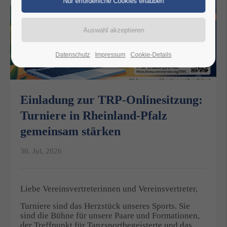
Datenschutz
Impressum
Cookie-Details
Einladung zur TRP-Onlinesitzung:
Turniere in Rheinland-Pfalz
gemeinsam stärken
30. Jul, 2026
Liebe Vereinsvertreterinnen und Vereinsvertreter,
Turniere sind das Herzstück unseres Sports. Sie
sind die Bühne für unsere Paare und Formationen,
der Treffpunkt für Tanzsportbegeisterte und das