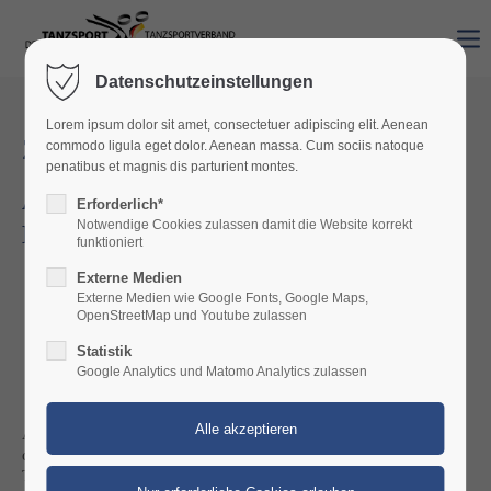
Datenschutzeinstellungen
Lorem ipsum dolor sit amet, consectetuer adipiscing elit. Aenean
Zentraler Wertungsrichtereinsatz
commodo ligula eget dolor. Aenean massa. Cum sociis natoque
penatibus et magnis dis parturient montes.
Anmeldefristen für alle Turniere im
Erforderlich*
Notwendige Cookies zulassen damit die Website korrekt
Bereich des TRP
funktioniert
Nach der Vergabe von Landesmeisterschaften sind diese
Externe Medien
umgehend anzumelden.
Externe Medien wie Google Fonts, Google Maps,
OpenStreetMap und Youtube zulassen
Anmeldeschluss für Turniere vom 01.01. - 30.06. => 1.
September des Vorjahres
Statistik
Anmeldeschluss für Turniere vom 01.07. - 31.12. => 1.
Google Analytics und Matomo Analytics zulassen
März des laufenden Jahres
Aus organisatorischen Gründen ist es unbedingt erforderlich,
dass diese Termine eingehalten werden. Vereine, die ihre
Turnieranmeldungen nach diesen Terminen vorlegen, haben