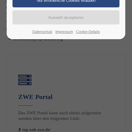
keinen Anspruch darauf, dass diese Anmeldung bearbeitet oder
das Turnier genehmigt wird. Für verspätet eingehende
Anmeldungen wird eine zusätzliche Gebühr fällig.
Turnieranmeldungen sind ausschließlich per E-Mail zu richten
an:
Datenschutz
Impressum
Cookie-Details
m.silvanus@trp-tanzen.org
ZWE Portal
Das ZWE Portal kann auch direkt aufgerufen
werden über den folgenden Link:
trp.web-zwe.de/