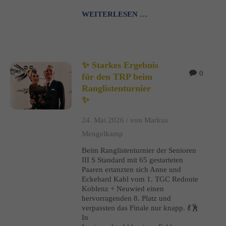
WEITERLESEN …
✨ Starkes Ergebnis
0
für den TRP beim
Ranglistenturnier
✨
24. Mai 2026 /
von Markus
Mengelkamp
Beim Ranglistenturnier der Senioren
III S Standard mit 65 gestarteten
Paaren ertanzten sich Anne und
Eckehard Kahl vom 1. TGC Redoute
Koblenz + Neuwied einen
hervorragenden 8. Platz und
verpassten das Finale nur knapp. 💃🕺
In