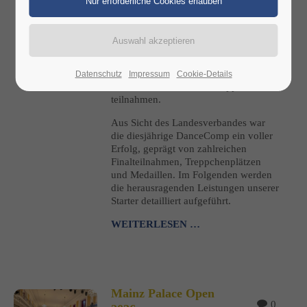
Tanzsportverbandes Rheinland-Pfalz
(TRP) waren darunter: Insgesamt
verzeichnete der TRP 125 Starts von
vereinseigenen Paaren und
Solotänzern, die an den Turnieren
zwischen dem 2. und 5. Juli in der
Datenschutz
Impressum
Cookie-Details
Historischen Stadthalle Wuppertal
teilnahmen.
Aus Sicht des Landesverbandes war
die diesjährige DanceComp ein voller
Erfolg, geprägt von zahlreichen
Finalteilnahmen, Treppchenplätzen
und Medaillen. Im Folgenden werden
die herausragenden Leistungen unserer
Starter detailliert aufgeführt.
WEITERLESEN …
Mainz Palace Open
0