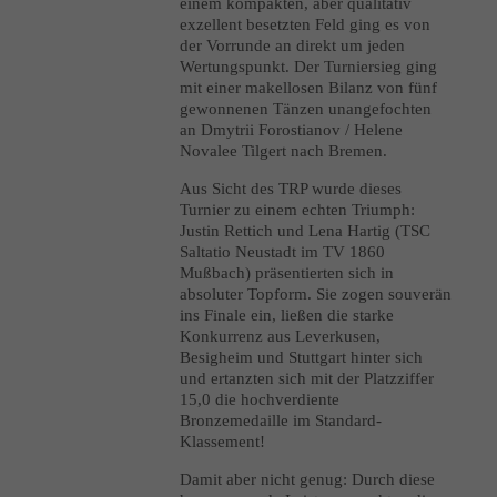
einem kompakten, aber qualitativ
exzellent besetzten Feld ging es von
der Vorrunde an direkt um jeden
Wertungspunkt. Der Turniersieg ging
mit einer makellosen Bilanz von fünf
gewonnenen Tänzen unangefochten
an Dmytrii Forostianov / Helene
Novalee Tilgert nach Bremen.
Aus Sicht des TRP wurde dieses
Turnier zu einem echten Triumph:
Justin Rettich und Lena Hartig (TSC
Saltatio Neustadt im TV 1860
Mußbach) präsentierten sich in
absoluter Topform. Sie zogen souverän
ins Finale ein, ließen die starke
Konkurrenz aus Leverkusen,
Besigheim und Stuttgart hinter sich
und ertanzten sich mit der Platzziffer
15,0 die hochverdiente
Bronzemedaille im Standard-
Klassement!
Damit aber nicht genug: Durch diese