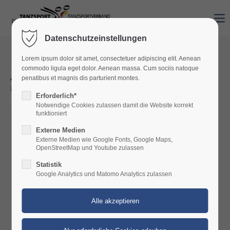
Datenschutzeinstellungen
Lorem ipsum dolor sit amet, consectetuer adipiscing elit. Aenean
DanceComp in
commodo ligula eget dolor. Aenean massa. Cum sociis natoque
0
Wuppertal:
penatibus et magnis dis parturient montes.
Medaillen und gute
Erforderlich*
Platzierungen für
Notwendige Cookies zulassen damit die Website korrekt
Starter aus
funktioniert
Rheinland-Pfalz
Externe Medien
Externe Medien wie Google Fonts, Google Maps,
06. Jul 2026 /
von Markus
OpenStreetMap und Youtube zulassen
Mengelkamp
Statistik
Google Analytics und Matomo Analytics zulassen
Eines der größten internationalen
Tanzsportfestivals Europas – die
DanceComp – zog auch dieses Jahr
zahlreiche Tanzpaare aus den
unterschiedlichsten Ländern an. Auch
viele Paare und Solisten des