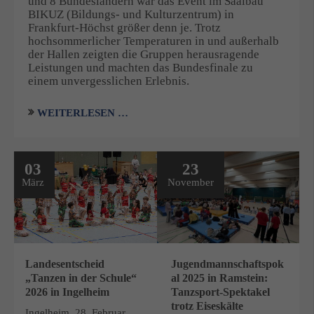
und 8 Bundesländern war das Event im Saalbau
BIKUZ (Bildungs- und Kulturzentrum) in
Frankfurt-Höchst größer denn je. Trotz
hochsommerlicher Temperaturen in und außerhalb
der Hallen zeigten die Gruppen herausragende
Leistungen und machten das Bundesfinale zu
einem unvergesslichen Erlebnis.
WEITERLESEN …
03
23
März
November
Jugendmannschaftspok
Landesentscheid
al 2025 in Ramstein:
„Tanzen in der Schule“
Tanzsport-Spektakel
2026 in Ingelheim
trotz Eiseskälte
Ingelheim, 28. Februar