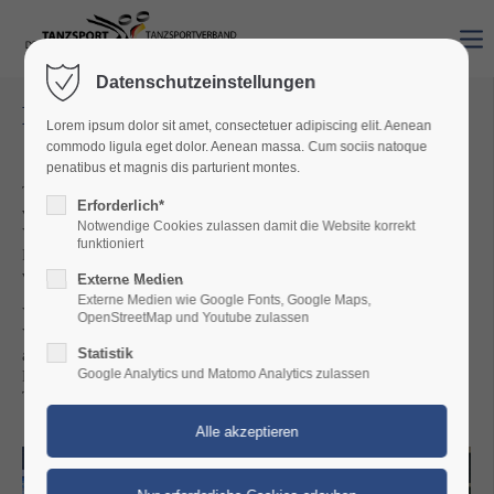
Datenschutzeinstellungen
Kinder- und Jugendsport im TRP
Lorem ipsum dolor sit amet, consectetuer adipiscing elit. Aenean
commodo ligula eget dolor. Aenean massa. Cum sociis natoque
penatibus et magnis dis parturient montes.
Tanzen begeistert und eröffnet Kindern und Jugendlichen einen
Erforderlich*
vielseitigen Zugang zu Bewegung, Musik und Kreativität. Die
Notwendige Cookies zulassen damit die Website korrekt
Vielfalt der Tanzarten schafft Räume, in denen sie ihre
funktioniert
Persönlichkeit entfalten, Gemeinschaft erleben und Ziele
verfolgen können.
Externe Medien
Externe Medien wie Google Fonts, Google Maps,
Vom spielerischen Einstieg im Breiten‑ und Freizeitsport im
OpenStreetMap und Youtube zulassen
Verein bis hin zu leistungsorientierten Angeboten für
Statistik
ambitionierte junge Tänzerinnen und Tänzer begleitet das
Google Analytics und Matomo Analytics zulassen
Ressort Jugend Kinder und Jugendliche auf ihrem individuellen
Tanzweg und macht Tanzsport in all seinen Facetten erlebbar.