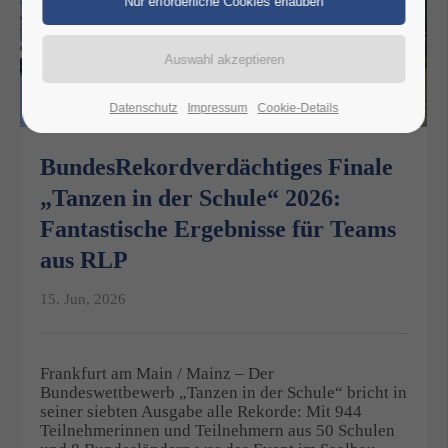
Datenschutz
Impressum
Cookie-Details
BundesRekordverdächtiges Finale
„Tanzen in der Schule“ 2026:
Fantastische Ergebnisse für Teams
aus RLP
15. Jun, 2026
Frankfurt am Main / Mainz – Der
Bundeswettbewerb „Tanzen in der Schule“ bricht in
seiner siebten Ausgabe alle Rekorde: Mit 944
Teilnehmerinnen und Teilnehmern aus 50 Schulen