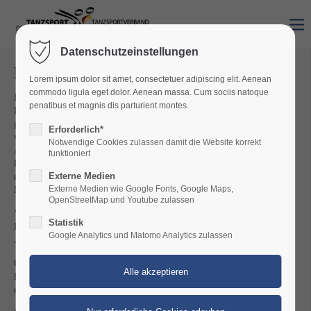
Datenschutzeinstellungen
Deutsches Tanzsport Abzeichen
Lorem ipsum dolor sit amet, consectetuer adipiscing elit. Aenean
commodo ligula eget dolor. Aenean massa. Cum sociis natoque
Der Deutsche Tanzsportverband verleiht für tanzsportliche
penatibus et magnis dis parturient montes.
Leistungen das Deutsche Tanzsport-Abzeichen. Für das DTSA
gelten die gleichen Rahmenbedingungen wie für das vom DOSB
Erforderlich*
verliehene Deutsche Sportabzeichen. Es ist die offizielle
Notwendige Cookies zulassen damit die Website korrekt
Auszeichnung des DTV für gutes Tanzen und körperliche
funktioniert
Fitness. Zwischen 18.000 und 20.000 Tänzerinnen und Tänzer
erwerben jährlich das DTSA – zum ersten oder wiederholten
Externe Medien
Mal.
Externe Medien wie Google Fonts, Google Maps,
OpenStreetMap und Youtube zulassen
Verliehen wird das Abzeichen in Bronze, Silber, Gold und
Statistik
Brillant - und als Gold oder Brillant mit Zahl nach 5, 10, 15, 20,
Google Analytics und Matomo Analytics zulassen
... Abnahmen.
Grundsätzlich wird die aufsteigende Reihenfolge mit steigenden
Leistungsanforderungen empfohlen - im Schulsportbereich muss
die Reihenfolge eingehalten werden.