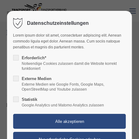
Datenschutzeinstellungen
Ehrentafel
Lorem ipsum dolor sit amet, consectetuer adipiscing elit. Aenean
commodo ligula eget dolor. Aenean massa. Cum sociis natoque
penatibus et magnis dis parturient montes.
Goldene Ehrennadel
Erforderlich*
Notwendige Cookies zulassen damit die Website korrekt
Silberne Ehrennadel
funktioniert
Externe Medien
Bronzene Ehrennadel
Externe Medien wie Google Fonts, Google Maps,
OpenStreetMap und Youtube zulassen
Statistik
Ehrenpräsident - Jahr der Ernennung
Google Analytics und Matomo Analytics zulassen
+ Holger Liebsch - 2014
+ Heinz Kleinow - 1989
+ Dr. Heinz-Peter Volkert - 1970