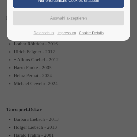
Ehrenmitglied
Bernd Andres - 2021
Datenschutz
Impressum
Cookie-Details
Dr. Gernot Franzmann - 2018
Lothar Röhricht - 2016
Ulrich Felgner - 2012
+ Alfons Goebel - 2012
Harro Funke - 2005
Heinz Pernat - 2024
Michael Gewehr -2024
Tanzsport-Oskar
Barbara Liebsch - 2013
Holger Liebsch - 2013
Harald Frahm - 2001