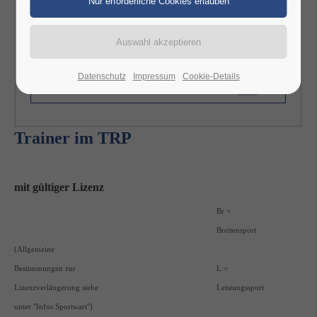
Ohne diesen Nachweis können Lizenzen nicht verlängert
werden.
Monika Gewehr
Beauftragte für das Lizenzwesen
Datenschutz
Impressum
Cookie-Details
TRP_Lizenzverlängerung.pdf
(29,5 KiB)
Trainer im TRP
mit gültiger Lizenz
Br =
Breitensport
(Allgemeine
Bestimmungen zur
L =
Lizenzverlängerung siehe
Leistungssport
unter "Infos Sportwart")