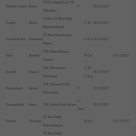
TSA Lahngold im VfL
Dittmar-Losert
Karin
C
31/12/2027
Altendiez
TSA d. SV Rot-Weiß
Engels
Heinz
C-St
31/12/2027
Rheinbreitbach
TC Rot-Weiss Casino
Erontschenko
Domenica
C-Lat
31/12/2027
Mainz
TSG DanceXpress
Esch
Daniela
B-Lat
31/12/2027
Urmitz
TSC Movement
C-St /
Ewerth
Dennis
31/12/2027
Eisenberg
C-Lat
TSC Schwarz-Gelb
Fachenbach
Bernd
C
31/12/2027
Winnweiler
C-
Formatschek
Irene
TSC Grün-Gold Speyer
31/12/2027
Step
TC Rot-Weiß
Franck
Christian
B-Lat
31/12/2027
Kaiserslautern
TC Rot-Weiß