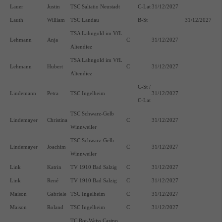
Lauer
Justin
TSC Saltatio Neustadt
C-Lat
31/12/2027
Lauth
William
TSC Landau
B-St
31/12/2027
TSA Lahngold im VfL
Lehmann
Anja
C
31/12/2027
Altendiez
TSA Lahngold im VfL
Lehmann
Hubert
C
31/12/2027
Altendiez
C-St /
Lindemann
Petra
TSC Ingelheim
31/12/2027
C-Lat
TSC Schwarz-Gelb
Lindemayer
Christina
C
31/12/2027
Winnweiler
TSC Schwarz-Gelb
Lindemayer
Joachim
C
31/12/2027
Winnweiler
Link
Katrin
TV 1910 Bad Salzig
C
31/12/2027
Link
René
TV 1910 Bad Salzig
C
31/12/2027
Maison
Gabriele
TSC Ingelheim
C
31/12/2027
Maison
Roland
TSC Ingelheim
C
31/12/2027
TC Rot-Weiss Casino