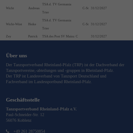
TSA d. TV Germania
Wicht
Andreas
C-St
31/12/2027
Trier
TSA d. TV Germania
Wicht-Wüst
Heike
C-St
31/12/2027
Trier
Zey
Patrick
TSA des Post SV Mainz
C
31/12/2027
Über uns
Der Tanzsportverband Rheinland-Pfalz (TRP) ist der Dachverband der
Tanzsportvereine,-abteilungen und -gruppen in Rheinland-Pfalz.
Der TRP ist Landesverband von
Tanzsport Deutschland
und
Fachverband im
Landessportbund Rheinland-Pfalz
.
Geschäftsstelle
Tanzsportverband Rheinland-Pfalz e.V.
Paul-Schneider-Str. 12
56076 Koblenz
+49 261 28750854