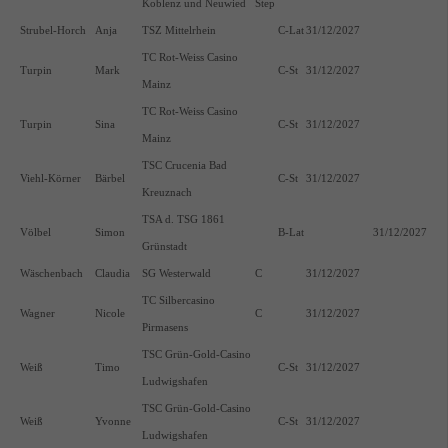
Koblenz und Neuwied
Step
Strubel-Horch
Anja
TSZ Mittelrhein
C-Lat
31/12/2027
TC Rot-Weiss Casino
Turpin
Mark
C-St
31/12/2027
Mainz
TC Rot-Weiss Casino
Turpin
Sina
C-St
31/12/2027
Mainz
TSC Crucenia Bad
Viehl-Körner
Bärbel
C-St
31/12/2027
Kreuznach
TSA d. TSG 1861
Völbel
Simon
B-Lat
31/12/2027
Grünstadt
Wäschenbach
Claudia
SG Westerwald
C
31/12/2027
TC Silbercasino
Wagner
Nicole
C
31/12/2027
Pirmasens
TSC Grün-Gold-Casino
Weiß
Timo
C-St
31/12/2027
Ludwigshafen
TSC Grün-Gold-Casino
Weiß
Yvonne
C-St
31/12/2027
Ludwigshafen