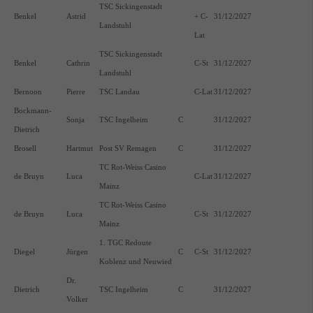
TSC Sickingenstadt
Benkel
Astrid
+ C-
31/12/2027
Landstuhl
Lat
TSC Sickingenstadt
Benkel
Cathrin
C-St
31/12/2027
Landstuhl
Bernoon
Pierre
TSC Landau
C-Lat
31/12/2027
Bockmann-
Sonja
TSC Ingelheim
C
31/12/2027
Dietrich
Brosell
Hartmut
Post SV Remagen
C
31/12/2027
TC Rot-Weiss Casino
de Bruyn
Luca
C-Lat
31/12/2027
Mainz
TC Rot-Weiss Casino
de Bruyn
Luca
C-St
31/12/2027
Mainz
1. TGC Redoute
Diegel
Jürgen
C
C-St
31/12/2027
Koblenz und Neuwied
Dr.
Dietrich
TSC Ingelheim
C
31/12/2027
Volker