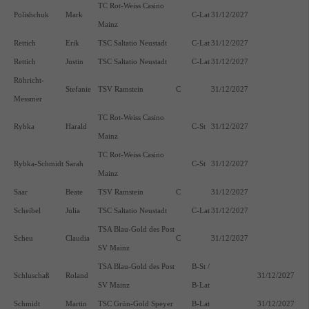
TC Rot-Weiss Casino
Polishchuk
Mark
C-Lat
31/12/2027
Mainz
Rettich
Erik
TSC Saltatio Neustadt
C-Lat
31/12/2027
Rettich
Justin
TSC Saltatio Neustadt
C-Lat
31/12/2027
Röhricht-
Stefanie
TSV Ramstein
C
31/12/2027
Messmer
TC Rot-Weiss Casino
Rybka
Harald
C-St
31/12/2027
Mainz
TC Rot-Weiss Casino
Rybka-Schmidt
Sarah
C-St
31/12/2027
Mainz
Saar
Beate
TSV Ramstein
C
31/12/2027
Scheibel
Julia
TSC Saltatio Neustadt
C-Lat
31/12/2027
TSA Blau-Gold des Post
Scheu
Claudia
C
31/12/2027
SV Mainz
TSA Blau-Gold des Post
B-St /
Schluschaß
Roland
31/12/2027
SV Mainz
B-Lat
Schmidt
Martin
TSC Grün-Gold Speyer
B-Lat
31/12/2027