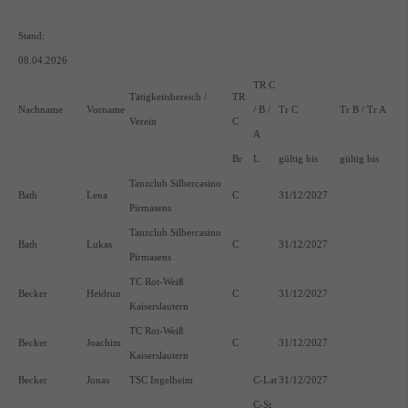
Stand:
08.04.2026
TR C
Tätigkeitsbereich /
TR
Nachname
Vorname
/ B /
Tr C
Tr B / Tr A
Verein
C
A
Br
L
gültig bis
gültig bis
Tanzclub Silbercasino
Bath
Lena
C
31/12/2027
Pirmasens
Tanzclub Silbercasino
Bath
Lukas
C
31/12/2027
Pirmasens
TC Rot-Weiß
Becker
Heidrun
C
31/12/2027
Kaiserslautern
TC Rot-Weiß
Becker
Joachim
C
31/12/2027
Kaiserslautern
Becker
Jonas
TSC Ingelheim
C-Lat
31/12/2027
C-St