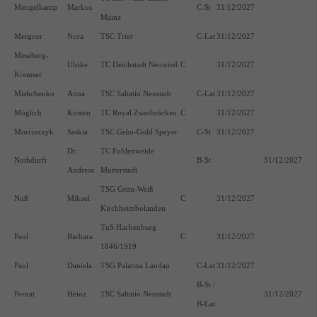
Mengelkamp
Markus
C-St
31/12/2027
Mainz
Mergner
Nora
TSC Trier
C-Lat
31/12/2027
Meseberg-
Ulrike
TC Deichstadt Neuwied
C
31/12/2027
Kremser
Mishchenko
Anna
TSC Saltatio Neustadt
C-Lat
31/12/2027
Möglich
Kirsten
TC Royal Zweibrücken
C
31/12/2027
Morcinczyk
Saskia
TSC Grün-Gold Speyer
C-St
31/12/2027
Dr.
TC Fohlenweide
Nothdurft
B-St
31/12/2027
Andreas
Mutterstadt
TSG Grün-Weiß
Nuß
Mikael
C
31/12/2027
Kirchheimbolanden
TuS Hachenburg
Paul
Barbara
C
31/12/2027
1846/1919
Paul
Daniela
TSG Palatina Landau
C-Lat
31/12/2027
B-St /
Pernat
Heinz
TSC Saltatio Neustadt
31/12/2027
B-Lat