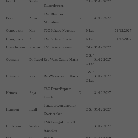
Franck
Sandra
C-Lat
31/12/2027
Kaiserslautern
TSC Blau-Gold
Fries
Anna
C
31/12/2027
Montabaur
Ganopolsky
Kim
TSC Saltatio Neustadt
B-Lat
31/12/2027
Ganopolsky
Kirill
TSC Saltatio Neustadt
B-Lat
31/12/2027
Gretschmann
Nikolas
TSC Saltatio Neustadt
C-Lat
31/12/2027
C-St /
Gutmann
Dr. Isabel
Rot-Weiss-Casino Mainz
31/12/2027
C-Lat
C-St /
Gutmann
Jörg
Rot-Weiss-Casino Mainz
31/12/2027
C-Lat
TSG DanceExpress
Heimes
Anja
C
31/12/2027
Urmitz
Tanzsportgemeinschaft
Heuchert
Heidi
C-St
31/12/2027
Zweibrücken
TSA Lahngold im VfL
Hoffmann
Sandra
C
31/12/2027
Altendiez