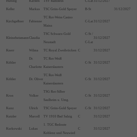
Hubing
Karsten
TSV Ramstein
C-Lat
31/12/2027
Keller
Markus
TSC Grün-Gold Speyer
B-St
31/12/2027
TC Rot-Weiss Casino
Kirchgeßner
Fabienne
C-Lat
31/12/2027
Mainz
TSC Schwarz-Gold
C-St /
Kleineheismann
Claudia
31/12/2027
Neustadt
C-Lat
Knerr
Wilma
TC Royal Zweibrücken
C
31/12/2027
Dr.
TC Rot-Weiß
Köhler
C-St
31/12/2027
Charlotte
Kaiserslautern
TC Rot-Weiß
Köhler
Dr. Oliver
C-St
31/12/2027
Kaiserslautern
TSG Rot-Silber
Kron
Volker
C-St
31/12/2027
Saulheim u. Umg.
Kunz
Ulrich
TSC Grün-Gold Speyer
C-St
31/12/2027
Kutzler
Marcell
TV 1910 Bad Salzig
C
31/12/2027
1. TGC Redoute
Kurkowski
Lukas
C
31/12/2027
Koblenz und Neuwied