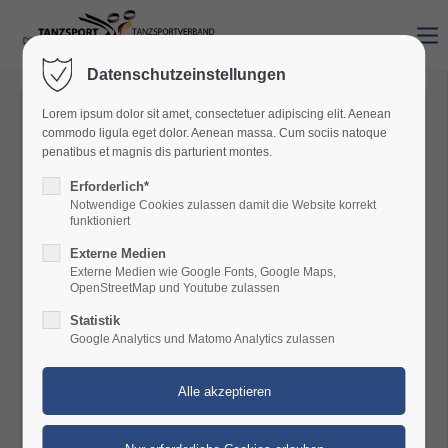
Datenschutzeinstellungen
Lorem ipsum dolor sit amet, consectetuer adipiscing elit. Aenean
Verlängerung Trainerlizenzen
commodo ligula eget dolor. Aenean massa. Cum sociis natoque
penatibus et magnis dis parturient montes.
Der Lizenzzeitraum 2024/2025 neigt sich deutlich dem
Ende zu.
Erforderlich*
Für die Lizenzverlängerung ist folgendes zu beachten:
Notwendige Cookies zulassen damit die Website korrekt
Alle Verlängerungen sind zu beantragen, (es geht nicht
funktioniert
„automatisch“)!!
Externe Medien
Alle Nachweise von LE sowie der Antrag auf
Externe Medien wie Google Fonts, Google Maps,
Lizenzverlängerung s.u.
OpenStreetMap und Youtube zulassen
bitte in digitaler Form an folgende Adresse schicken:
mo.gewehr@trp-tanzen.org
Statistik
Bitte beachten:
Google Analytics und Matomo Analytics zulassen
Zu den geforderten LE für den Lizenzerhalt (siehe TSO
Anhang 8) sind für den
Verlängerungszeitraum 2026/2027 2 LE PIG (Prävention
interpersonelle Gewalt) zusätzlich
zu erbringen.