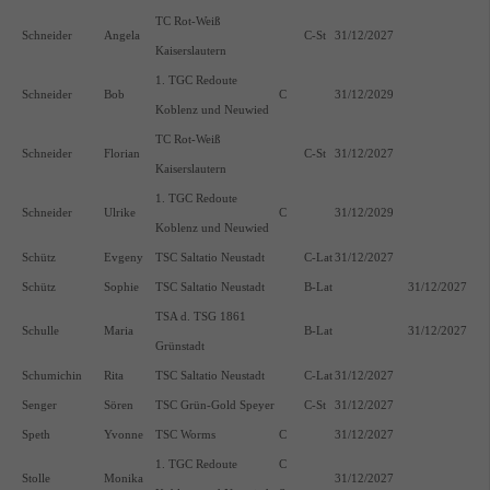
TC Rot-Weiß
Schneider
Angela
C-St
31/12/2027
Kaiserslautern
1. TGC Redoute
Schneider
Bob
C
31/12/2029
Koblenz und Neuwied
TC Rot-Weiß
Schneider
Florian
C-St
31/12/2027
Kaiserslautern
1. TGC Redoute
Schneider
Ulrike
C
31/12/2029
Koblenz und Neuwied
Schütz
Evgeny
TSC Saltatio Neustadt
C-Lat
31/12/2027
Schütz
Sophie
TSC Saltatio Neustadt
B-Lat
31/12/2027
TSA d. TSG 1861
Schulle
Maria
B-Lat
31/12/2027
Grünstadt
Schumichin
Rita
TSC Saltatio Neustadt
C-Lat
31/12/2027
Senger
Sören
TSC Grün-Gold Speyer
C-St
31/12/2027
Speth
Yvonne
TSC Worms
C
31/12/2027
1. TGC Redoute
C
Stolle
Monika
31/12/2027