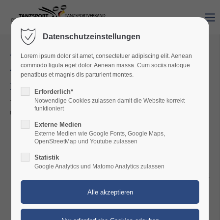
Datenschutzeinstellungen
Allgemeine Informationen zu Lehre &
Lorem ipsum dolor sit amet, consectetuer adipiscing elit. Aenean
Ausbildung
commodo ligula eget dolor. Aenean massa. Cum sociis natoque
penatibus et magnis dis parturient montes.
Lizenzerhalt
Erforderlich*
Notwendige Cookies zulassen damit die Website korrekt
Turnierleiter‐, Wertungsrichter‐ und Trainerlizenzen im DTV
funktioniert
müssen wie folgt erhalten werden:
Externe Medien
Lizenzen können nur in ihrem "Fach" erhalten werden.
Externe Medien wie Google Fonts, Google Maps,
Beispiel:
OpenStreetMap und Youtube zulassen
Eine Lizenz Standard kann nur durch einen
Statistik
Erhaltslehrgang Standard werden.
Google Analytics und Matomo Analytics zulassen
Eine Lizenz Latein kann nur durch einen Erhaltslehrgang
Latein erhalten werden.
Entsprechend sind alle anderen Lizenzen zu erhalten.
Der Lizenzzeitraum beginnt immer mit einem Jahr mit