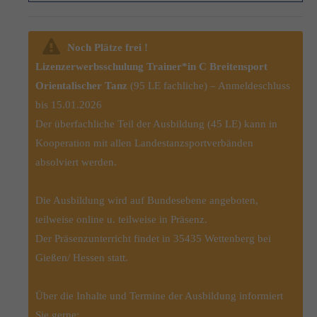
Noch Plätze frei !
Lizenzerwerbsschulung Trainer*in C Breitensport
Orientalischer Tanz
(95 LE fachliche) – Anmeldeschluss
bis 15.01.2026
Der überfachliche Teil der Ausbildung (45 LE) kann in
Kooperation mit allen Landestanzsportverbänden
absolviert werden.
Die Ausbildung wird auf Bundesebene angeboten,
teilweise online u. teilweise in Präsenz.
Der Präsenzunterricht findet in 35435 Wettenberg bei
Gießen/ Hessen statt.
Über die Inhalte und Termine der Ausbildung informiert
Sie gerne: