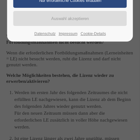
gerader Jahreszahl.
Beispiel:
Erhaltslehrgang 2016/17 erhält die Lizenzen für die
Jahre 2018/19
Datenschutz
Impressum
Cookie-Details
Was passiert, wenn die für eine Lizenz erforderlichen
Fortbildungsmaßnahmen nicht besucht werden?
Wenn die erforderlichen Fortbildungsmaßnahmen (Lerneinheiten
= LE) nicht besucht werden, ruht die Lizenz und darf nicht
genutzt werden.
Welche Möglichkeiten bestehen, die Lizenz wieder zu
erwerben/aktivieren?
Werden im ersten Jahr des folgenden Zeitraumes die nicht
erfüllten LE nachgewiesen, kann die Lizenz ab dem Beginn
des folgenden Jahres wieder genutzt werden.
Für den neuen Zeitraum müssen dann aber die
erforderlichen LE zusätzlich in voller Höhe nachgewiesen
werden.
Ist eine Lizenz länger als zwei Jahre ungültig, müssen