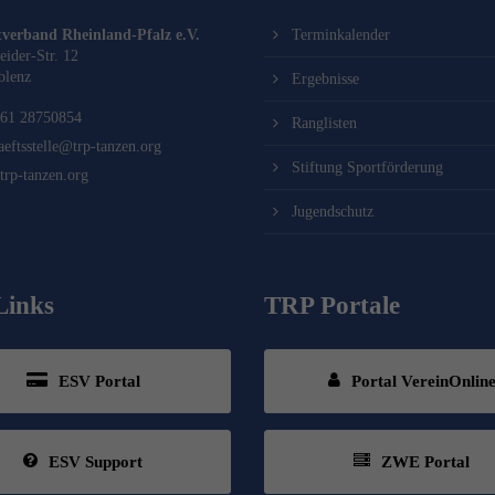
verband Rheinland-Pfalz e.V.
Terminkalender
eider-Str. 12
blenz
Ergebnisse
61 28750854
Ranglisten
aeftsstelle@trp-tanzen.org
Stiftung Sportförderung
rp-tanzen.org
Jugendschutz
Links
TRP Portale
ESV Portal
Portal VereinOnlin
ESV Support
ZWE Portal