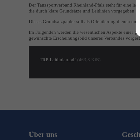
Der Tanzsportverband Rheinland-Pfalz steht für eine lebe
die durch klare Grundsätze und Leitlinien vorgegeben wi
Dieses Grundsatzpapier soll als Orientierung dienen und 
Im Folgenden werden die wesentlichen Aspekte einer gu
gewünschte Erscheinungsbild unseres Verbandes vorgeste
TRP-Leitlinien.pdf
(463,8 KiB)
Über uns
Geschä