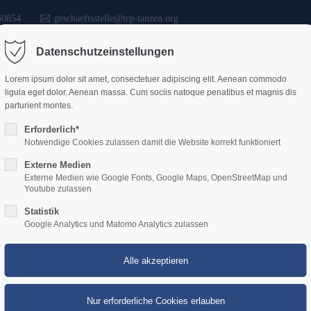
50854
geschaeftsstelle@trp-tanzen.org
Datenschutzeinstellungen
Lorem ipsum dolor sit amet, consectetuer adipiscing elit. Aenean commodo
Start
Verband
Vere
ligula eget dolor. Aenean massa. Cum sociis natoque penatibus et magnis dis
parturient montes.
Erforderlich*
Notwendige Cookies zulassen damit die Website korrekt funktioniert
Leitlinien
Externe Medien
Externe Medien wie Google Fonts, Google Maps, OpenStreetMap und
Youtube zulassen
Statistik
Google Analytics und Matomo Analytics zulassen
folgreiche Zukunft im Tanzsp