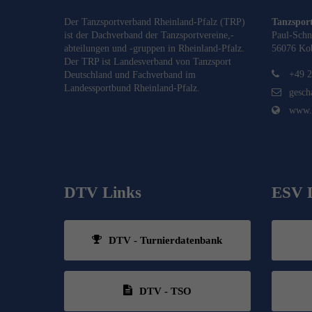
Der Tanzsportverband Rheinland-Pfalz (TRP)
Tanzsport
ist der Dachverband der Tanzsportvereine,-
Paul-Schn
abteilungen und -gruppen in Rheinland-Pfalz.
56076 Ko
Der TRP ist Landesverband von
Tanzsport
+49 2
Deutschland
und Fachverband im
Landessportbund Rheinland-Pfalz
.
gesch
www.t
DTV Links
ESV 
DTV - Turnierdatenbank
DTV - TSO