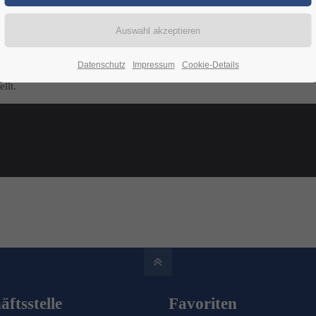
ndige und vielfältige Tanzsportlandschaft. Um diese auch in Zukunft erf
rd.
die Basis für eine vertrauensvolle Zusammenarbeit aller Beteiligten scha
Datenschutz
Impressum
Cookie-Details
ten Verbandsführung, die Leitgedanken, die unsere Arbeit prägen, die
llt.
ftsstelle
Favoriten