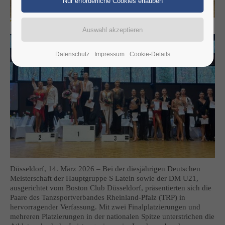
TRP-Erfolge bei der DM Latein in Düsseldorf! 💃🕺
Datenschutz
Impressum
Cookie-Details
Düsseldorf, 14. März 2026 – Bei der diesjährigen Deutschen
Meisterschaft der Hauptgruppe S Latein sowie der DM U21,
ausgerichtet vom Boston Club Düsseldorf, präsentierten sich die
Paare des Tanzsportverbandes Rheinland-Pfalz (TRP) in
hervorragender Verfassung. Mit zwei Finalplatzierungen und
mehreren Platzierungen in der nationalen Spitze unterstrichen die