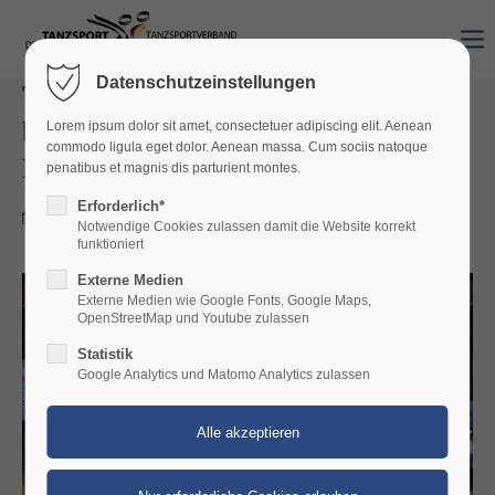
Datenschutzeinstellungen
TRP-Paare mit starken Leistungen
bei der Deutschen Meisterschaft
Lorem ipsum dolor sit amet, consectetuer adipiscing elit. Aenean
commodo ligula eget dolor. Aenean massa. Cum sociis natoque
Latein
penatibus et magnis dis parturient montes.
Erforderlich*
17.03.2026 07:23
Notwendige Cookies zulassen damit die Website korrekt
funktioniert
Externe Medien
Externe Medien wie Google Fonts, Google Maps,
OpenStreetMap und Youtube zulassen
Statistik
Google Analytics und Matomo Analytics zulassen