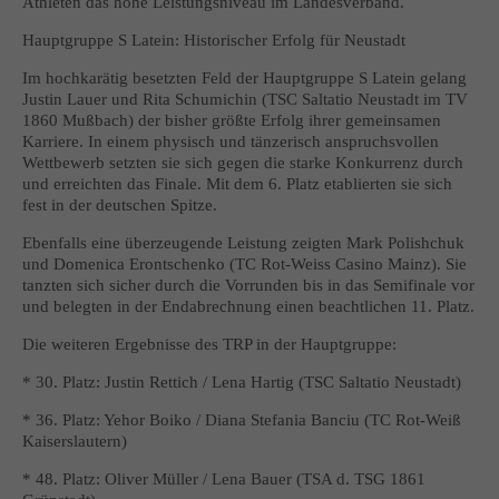
Athleten das hohe Leistungsniveau im Landesverband.
Hauptgruppe S Latein: Historischer Erfolg für Neustadt
Im hochkarätig besetzten Feld der Hauptgruppe S Latein gelang
Justin Lauer und Rita Schumichin (TSC Saltatio Neustadt im TV
1860 Mußbach) der bisher größte Erfolg ihrer gemeinsamen
Karriere. In einem physisch und tänzerisch anspruchsvollen
Wettbewerb setzten sie sich gegen die starke Konkurrenz durch
und erreichten das Finale. Mit dem 6. Platz etablierten sie sich
fest in der deutschen Spitze.
Ebenfalls eine überzeugende Leistung zeigten Mark Polishchuk
und Domenica Erontschenko (TC Rot-Weiss Casino Mainz). Sie
tanzten sich sicher durch die Vorrunden bis in das Semifinale vor
und belegten in der Endabrechnung einen beachtlichen 11. Platz.
Die weiteren Ergebnisse des TRP in der Hauptgruppe:
* 30. Platz: Justin Rettich / Lena Hartig (TSC Saltatio Neustadt)
* 36. Platz: Yehor Boiko / Diana Stefania Banciu (TC Rot-Weiß
Kaiserslautern)
* 48. Platz: Oliver Müller / Lena Bauer (TSA d. TSG 1861