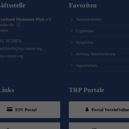
ftsstelle
Favoriten
verband Rheinland-Pfalz e.V.
Terminkalender
eider-Str. 12
blenz
Ergebnisse
61 28750854
Ranglisten
aeftsstelle@trp-tanzen.org
Stiftung Sportförderung
rp-tanzen.org
Jugendschutz
Links
TRP Portale
ESV Portal
Portal VereinOnlin