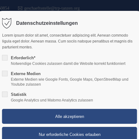
50854
geschaeftsstelle@trp-tanzen.org
Datenschutzeinstellungen
Lorem ipsum dolor sit amet, consectetuer adipiscing elit. Aenean commodo
Start
Verband
Vere
ligula eget dolor. Aenean massa. Cum sociis natoque penatibus et magnis dis
parturient montes.
Erforderlich*
Notwendige Cookies zulassen damit die Website korrekt funktioniert
Externe Medien
imbolanden: Hattrick i
Externe Medien wie Google Fonts, Google Maps, OpenStreetMap und
Youtube zulassen
Statistik
anzsport
Google Analytics und Matomo Analytics zulassen