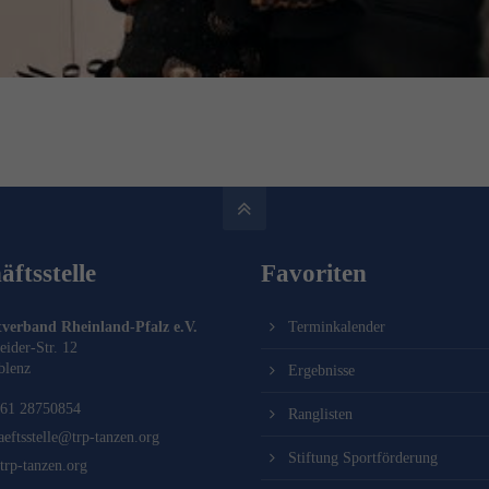
ftsstelle
Favoriten
verband Rheinland-Pfalz e.V.
Terminkalender
eider-Str. 12
blenz
Ergebnisse
61 28750854
Ranglisten
aeftsstelle@trp-tanzen.org
Stiftung Sportförderung
rp-tanzen.org