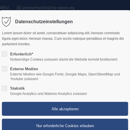
50854
geschaeftsstelle@trp-tanzen.org
Datenschutzeinstellungen
Lorem ipsum dolor sit amet, consectetuer adipiscing elit. Aenean commodo
Start
Verband
Vere
ligula eget dolor. Aenean massa. Cum sociis natoque penatibus et magnis dis
parturient montes.
Erforderlich*
Notwendige Cookies zulassen damit die Website korrekt funktioniert
Externe Medien
s für den TRP beim Ra
Externe Medien wie Google Fonts, Google Maps, OpenStreetMap und
Youtube zulassen
Statistik
Google Analytics und Matomo Analytics zulassen