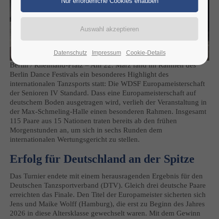
Datenschutz
Impressum
Cookie-Details
Berlin / Rheinland-Pfalz – Am 22. März fand im Rahmen des
Berlin Dance Festivals ein besonderes Highlight des
internationalen Tanzsports statt: Die WDSF Europameisterschaft
der Senioren IV Standard. Dass eine Europameisterschaft auf
deutschem Boden ausgetragen wird, verlieh der Veranstaltung in
der Max-Schmeling-Halle einen besonderen Rahmen. Insgesamt
115 Paare aus 15 Nationen traten bereits ab den frühen
Morgenstunden an, um sich in sechs Runden dem
internationalen Wertungsgericht zu stellen.
Erfolg für Deutschland an der Spitze
Das Turnier endete mit einem herausragenden Ergebnis für den
Deutschen Tanzsportverband (DTV). Gleich drei deutsche Paare
erreichten das Finale. Den Titel der Europameister sicherten sich
Jens und Maike Wolff (Hamburg), die erst zu Beginn des Jahres
2026 in diese Altersklasse gewechselt waren. Mit dem Gewinn