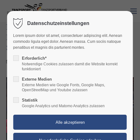
Datenschutzeinstellungen
Rheinland-pfälzische Paare bei der
Europameisterschaft Senior IV
Lorem ipsum dolor sit amet, consectetuer adipiscing elit. Aenean
commodo ligula eget dolor. Aenean massa. Cum sociis natoque
Standard in Berlin
penatibus et magnis dis parturient montes.
Erforderlich*
25.03.2026 14:23
Notwendige Cookies zulassen damit die Website korrekt
funktioniert
Externe Medien
Externe Medien wie Google Fonts, Google Maps,
OpenStreetMap und Youtube zulassen
Statistik
Google Analytics und Matomo Analytics zulassen