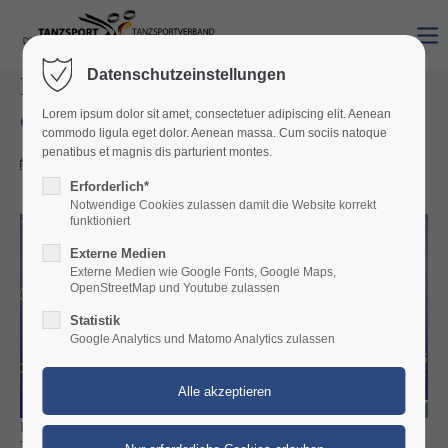
Datenschutzeinstellungen
Platz vier für Neustädter Paar bei
der Nordeuropameisterschaft
Lorem ipsum dolor sit amet, consectetuer adipiscing elit. Aenean
commodo ligula eget dolor. Aenean massa. Cum sociis natoque
penatibus et magnis dis parturient montes.
25.11.2025 19:49
Erforderlich*
Notwendige Cookies zulassen damit die Website korrekt
funktioniert
Externe Medien
Externe Medien wie Google Fonts, Google Maps,
OpenStreetMap und Youtube zulassen
Statistik
Google Analytics und Matomo Analytics zulassen
Das Tanzpaar Justin Lauer und Rita Schumichin, das für den
TSC Saltatio Neustadt im TV 1860 Mußbach regelmäßig