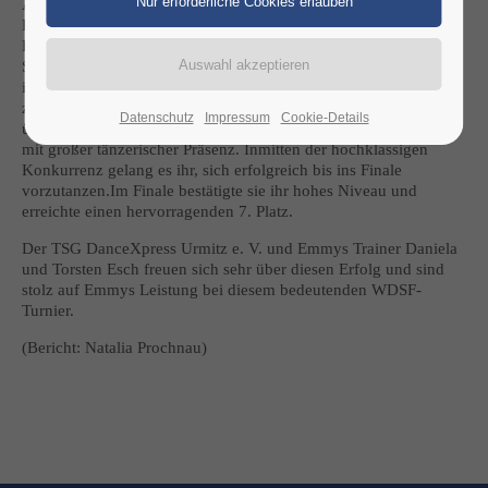
Am 30. November startete Emmy Prochnau vom TSG
DanceXpress Urmitz e. V. beim WDSF World Cup Solo Latin
Female Adult im Rahmen des Sarajevo Dance Festivals in
Sarajevo, Bosnien und Herzegowina. In einem starken
internationalen Teilnehmerfeld mit Tänzerinnen aus 21 Nationen
zeigte sie eine beeindruckende Leistung.Emmy präsentierte sich
Datenschutz
Impressum
Cookie-Details
über alle Runden hinweg technisch sauber, ausdrucksstark und
mit großer tänzerischer Präsenz. Inmitten der hochklassigen
Konkurrenz gelang es ihr, sich erfolgreich bis ins Finale
vorzutanzen.Im Finale bestätigte sie ihr hohes Niveau und
erreichte einen hervorragenden 7. Platz.
Der TSG DanceXpress Urmitz e. V. und Emmys Trainer Daniela
und Torsten Esch freuen sich sehr über diesen Erfolg und sind
stolz auf Emmys Leistung bei diesem bedeutenden WDSF-
Turnier.
(Bericht: Natalia Prochnau)