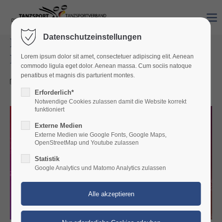
Datenschutzeinstellungen
Emmy Prochnau im World-Cup-
Finale
Lorem ipsum dolor sit amet, consectetuer adipiscing elit. Aenean
commodo ligula eget dolor. Aenean massa. Cum sociis natoque
penatibus et magnis dis parturient montes.
03.12.2025 08:37
Erforderlich*
Notwendige Cookies zulassen damit die Website korrekt
funktioniert
Externe Medien
Externe Medien wie Google Fonts, Google Maps,
OpenStreetMap und Youtube zulassen
Statistik
Google Analytics und Matomo Analytics zulassen