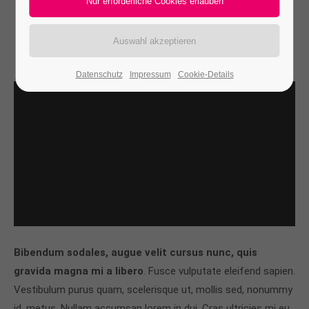
Updated 10.07.2022
Datenschutz
Impressum
Cookie-Details
Bibendum sodales, augue velit cursus nunc, quis
gravida magna mi a libero
. Fusce vulputate eleifend sapien.
Vestibulum purus quam, scelerisque ut, mollis sed, nonummy
id, metus. Nullam accumsan lorem in dui. Cras ultricies mi eu