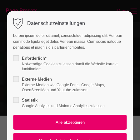
Menu
Datenschutzeinstellungen
Lorem ipsum dolor sit amet, consectetuer adipiscing elit. Aenean
commodo ligula eget dolor. Aenean massa. Cum sociis natoque
penatibus et magnis dis parturient montes.
Erforderlich*
Notwendige Cookies zulassen damit die Website korrekt
funktioniert
Externe Medien
Externe Medien wie Google Fonts, Google Maps,
OpenStreetMap und Youtube zulassen
Statistik
Google Analytics und Matomo Analytics zulassen
Best Web Development in Berlin