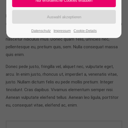
Enter your SEO headline here
Lorem ipsum dolor sit amet, consectetuer adipiscing
elit.
Aenean commodo ligula eget dolor. Aenean massa. Cum
sociis natoque penatibus et magnis dis parturient montes,
Datenschutz
Impressum
Cookie-Details
nascetur ridiculus mus. Donec quam felis, ultricies nec,
pellentesque eu, pretium quis, sem. Nulla consequat massa
quis enim.
Donec pede justo, fringilla vel, aliquet nec, vulputate eget,
arcu. In enim justo, rhoncus ut, imperdiet a, venenatis vitae,
justo. Nullam dictum felis eu pede mollis pretium. Integer
tincidunt. Cras dapibus. Vivamus elementum semper nisi.
Aenean vulputate eleifend tellus. Aenean leo ligula, porttitor
eu, consequat vitae, eleifend ac, enim.