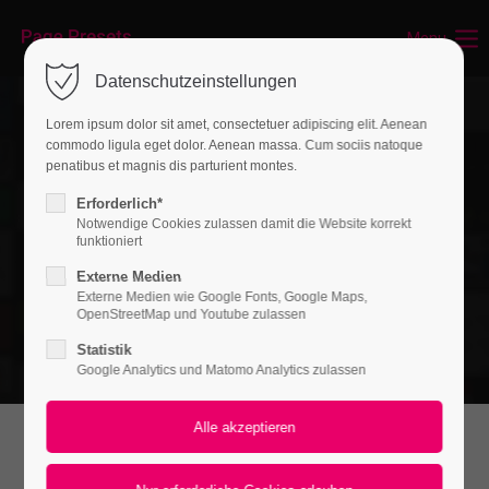
Menu
Datenschutzeinstellungen
Lorem ipsum dolor sit amet, consectetuer adipiscing elit. Aenean
commodo ligula eget dolor. Aenean massa. Cum sociis natoque
penatibus et magnis dis parturient montes.
Erforderlich*
Notwendige Cookies zulassen damit die Website korrekt
funktioniert
Externe Medien
Externe Medien wie Google Fonts, Google Maps,
OpenStreetMap und Youtube zulassen
Statistik
Google Analytics und Matomo Analytics zulassen
Best IT-Service in Vienna