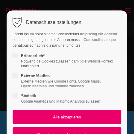
Menu
Datenschutzeinstellungen
Lorem ipsum dolor sit amet, consectetuer adipiscing elit. Aenean
commodo ligula eget dolor. Aenean massa. Cum sociis natoque
penatibus et magnis dis parturient montes.
Erforderlich*
Notwendige Cookies zulassen damit die Website korrekt
funktioniert
Externe Medien
Externe Medien wie Google Fonts, Google Maps,
OpenStreetMap und Youtube zulassen
Statistik
Google Analytics und Matomo Analytics zulassen